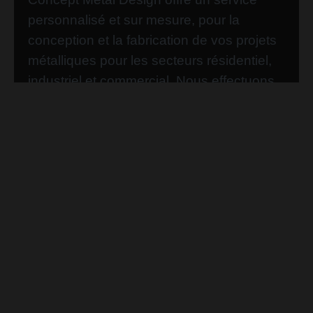
personnalisé et sur mesure, pour la
conception et la fabrication de vos projets
métalliques pour les secteurs résidentiel,
industriel et commercial. Nous effectuons
aussi la réparation de vos structures en
acier ou en acier inoxydable.
EN SAVOIR PLUS